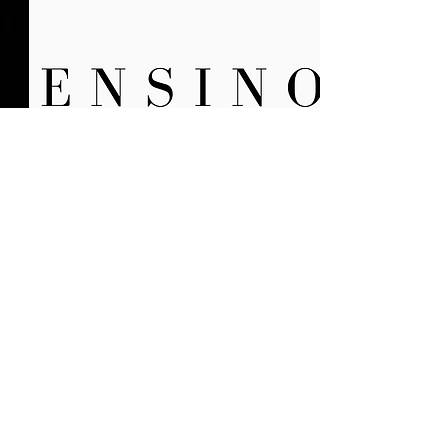
Instituto Bíblica da Paz
(Teologia
Livre)
@institutobiblicadapaz
Curso Inter denominacional com
duração de dois anos
Start - Discipulado Básico, com
duração de três meses