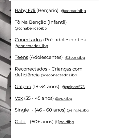
Baby Edi
(Berçário)
@bercarioibp
Tô Na Benção
(Infantil)
@tonabencaoibp
Conectados
(Pré-adolescentes)
@conectados_ibp
Teens
(Adolescentes)
@teensibp
Reconectados
- Crianças com
deficiência
@reconectados.ibp
Galpão
(18-34 anos)
@galpao575
Vox
(35 - 45 anos)
@vox.ibp
Single
- (46 - 60 anos)
@single_ibp
Gold
- (60+ anos)
@
goldibp